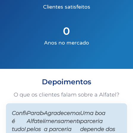
Clientes satisfeitos
0
Anos no mercado
Depoimentos
O que os clientes falam sobre a Alfatel?
Confiança
Parabéns
Agradecemos
Uma boa
é
Alfatel
imensamente
parceria
tudo!
pelos
a parceria
depende dos