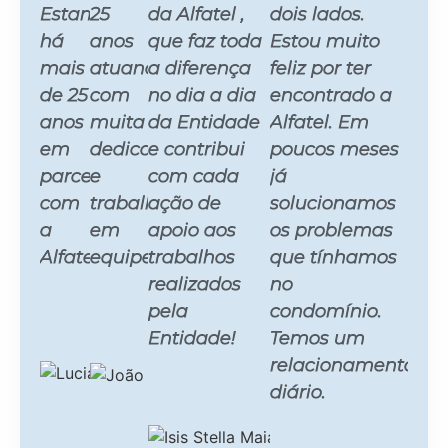
Estamos
25
da Alfatel ,
dois lados.
há
anos
que faz toda
Estou muito
mais
atuando
a diferença
feliz por ter
de 25
com
no dia a dia
encontrado a
anos
muita
da Entidade
Alfatel. Em
em
dedicação
e contribui
poucos meses
parceria
e
com cada
já
com
trabalho
ação de
solucionamos
a
em
apoio aos
os problemas
Alfatel.
equipe.
trabalhos
que tínhamos
realizados
no
pela
condomínio.
Luciano
João Clau
Entidade!
Temos um
Leo
Tadeu
Proprietário
Pignatta
relacionamento
da
Sócio
diário.
Jundsondas
Administr
Isis Stella
Poços
do Café
Maia
Artesianos
Caiçara
Gestora